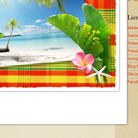
Lie
Made
Twitte
Pinte
Prest
Insta
Blog 
Décos
Face