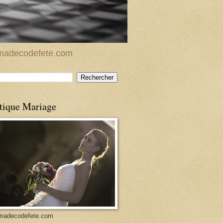
w.madecodefete.com
tique Mariage
madecodefete.com