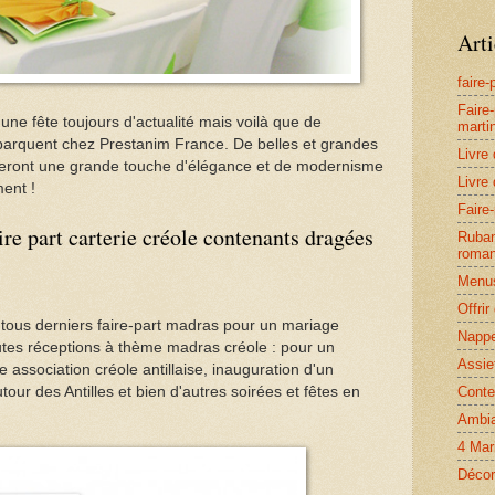
Arti
faire
Faire
ne fête toujours d'actualité mais voilà que de
marti
arquent chez Prestanim France. De belles et grandes
Livre 
teront une grande touche d'élégance et de modernisme
Livre 
ment !
Faire-
re part carterie créole contenants dragées
Ruban
roman
Menus
Offri
ous derniers faire-part madras pour un mariage
Nappe
outes réceptions à thème madras créole : pour un
Assie
 association créole antillaise, inauguration d'un
Conte
autour des Antilles et bien d'autres soirées et fêtes en
Ambia
4 Mar
Décor