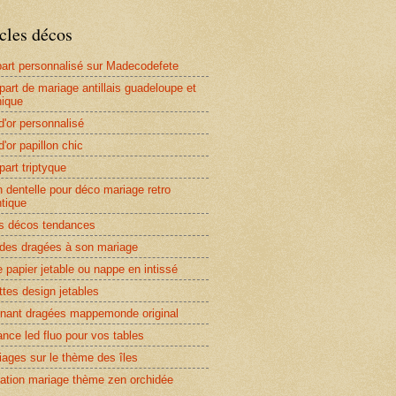
cles décos
-part personnalisé sur Madecodefete
-part de mariage antillais guadeloupe et
nique
d'or personnalisé
d'or papillon chic
part triptyque
 dentelle pour déco mariage retro
tique
 décos tendances
r des dragées à son mariage
 papier jetable ou nappe en intissé
ttes design jetables
nant dragées mappemonde original
nce led fluo pour vos tables
iages sur le thème des îles
ation mariage thème zen orchidée