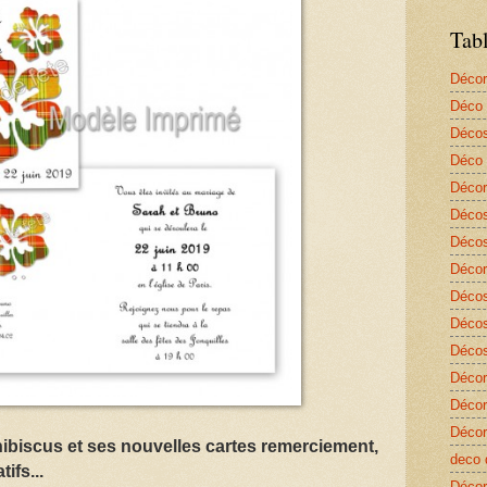
Tab
Décor
Déco 
Décos
Déco 
Décor
Décos
Décos
Décor
Décos
Décos
Décos
Décor
Décor
Décor
'hibiscus et ses nouvelles cartes remerciement,
deco 
ifs...
Décor