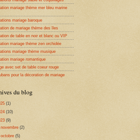
ation mariage thème mer bleu marine
ations mariage baroque
ation de mariage thème des îles
ation de table en noir et blanc ou VIP
ation mariage thème zen orchidée
ations mariage thème musique
ation mariage romantique
ge avec set de table coeur rouge
ubans pour la décoration de mariage
hives du blog
025
(1)
024
(10)
023
(9)
►
novembre
(2)
▼
octobre
(5)