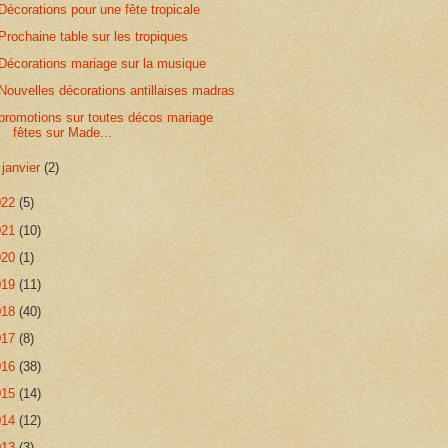
Décorations pour une fête tropicale
Prochaine table sur les tropiques
Décorations mariage sur la musique
Nouvelles décorations antillaises madras
promotions sur toutes décos mariage
fêtes sur Made...
►
janvier
(2)
022
(5)
021
(10)
020
(1)
019
(11)
018
(40)
017
(8)
016
(38)
015
(14)
014
(12)
013
(3)