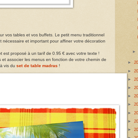
 vos tables et vos buffets. Le petit menu traditionnel
t nécessaire et important pour affiner votre décoration
et est proposé à un tarif de 0.95 € avec votre texte !
s et associer les menus en fonction de votre chemin de
►
2
 à vis du
set de table madras
!
►
2
►
2
►
2
►
2
►
2
►
2
►
2
►
2
►
2