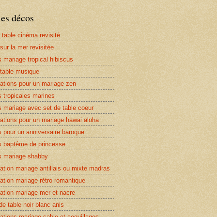
les décos
 table cinéma revisité
sur la mer revisitée
 mariage tropical hibiscus
table musique
ations pour un mariage zen
 tropicales marines
 mariage avec set de table coeur
ations pour un mariage hawai aloha
 pour un anniversaire baroque
 baptême de princesse
 mariage shabby
ation mariage antillais ou mixte madras
ation mariage rétro romantique
ation mariage mer et nacre
de table noir blanc anis
ations mariage sable et coquillages