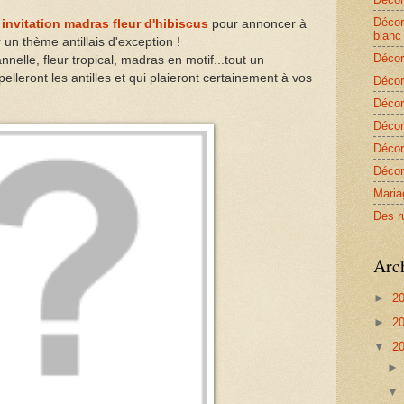
Décor
t invitation madras fleur d'hibiscus
pour annoncer à
blanc
un thème antillais d'exception !
Décor
nnelle, fleur tropical, madras en motif...tout un
elleront les antilles et qui plaieront certainement à vos
Décor
Décor
Décor
Décor
Décor
Maria
Des r
Arc
►
2
►
2
▼
2