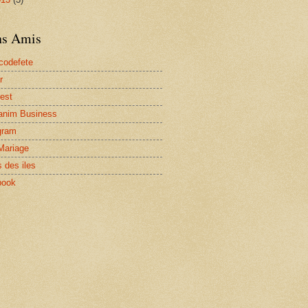
ns Amis
codefete
r
rest
anim Business
gram
Mariage
 des iles
book