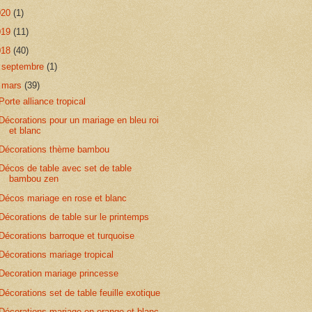
020
(1)
019
(11)
018
(40)
►
septembre
(1)
▼
mars
(39)
Porte alliance tropical
Décorations pour un mariage en bleu roi
et blanc
Décorations thème bambou
Décos de table avec set de table
bambou zen
Décos mariage en rose et blanc
Décorations de table sur le printemps
Décorations barroque et turquoise
Décorations mariage tropical
Decoration mariage princesse
Décorations set de table feuille exotique
Décorations mariage en orange et blanc