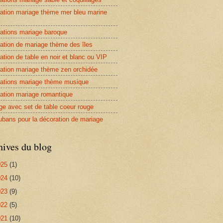
ation mariage thème mer bleu marine
ations mariage baroque
ation de mariage thème des îles
ation de table en noir et blanc ou VIP
ation mariage thème zen orchidée
ations mariage thème musique
ation mariage romantique
ge avec set de table coeur rouge
ubans pour la décoration de mariage
hives du blog
025
(1)
024
(10)
023
(9)
022
(5)
021
(10)