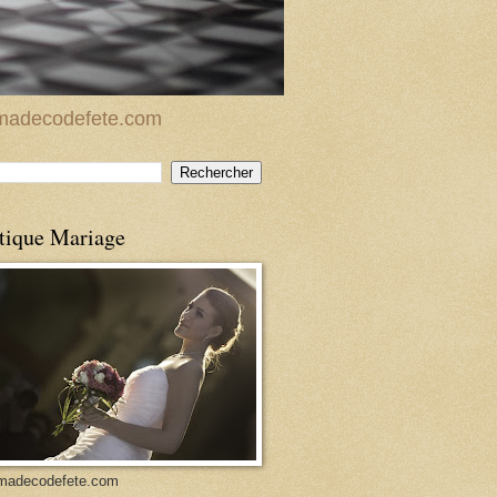
w.madecodefete.com
tique Mariage
madecodefete.com