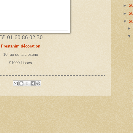
►
2
►
2
▼
2
Tél 01 60 86 02 30
Prestanim décoration
10 rue de la closerie
91090 Lisses
1