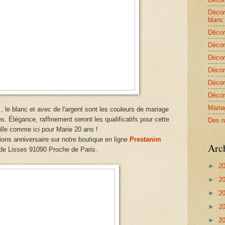
Décor
blanc
Décor
Décor
Décor
Décor
Décor
Décor
Maria
, le blanc et avec de l'argent sont les couleurs de mariage
s. Élégance, raffinement seront les qualificatifs pour cette
Des r
fille comme ici pour Marie 20 ans !
ons anniversaire sur notre boutique en ligne
Prestanim
Arc
de Lisses 91090 Proche de Paris.
►
2
►
2
►
2
►
2
►
2