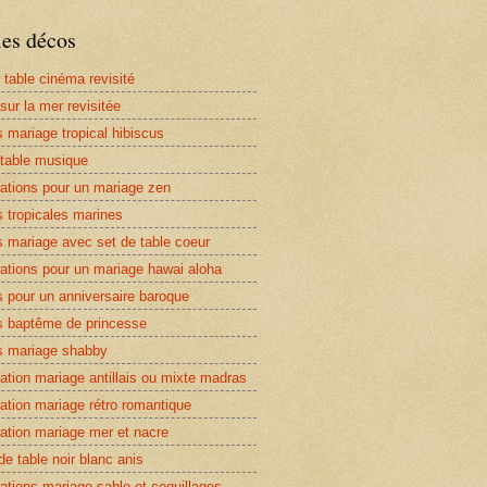
les décos
 table cinéma revisité
sur la mer revisitée
 mariage tropical hibiscus
table musique
ations pour un mariage zen
 tropicales marines
 mariage avec set de table coeur
ations pour un mariage hawai aloha
 pour un anniversaire baroque
 baptême de princesse
 mariage shabby
ation mariage antillais ou mixte madras
ation mariage rétro romantique
ation mariage mer et nacre
de table noir blanc anis
ations mariage sable et coquillages