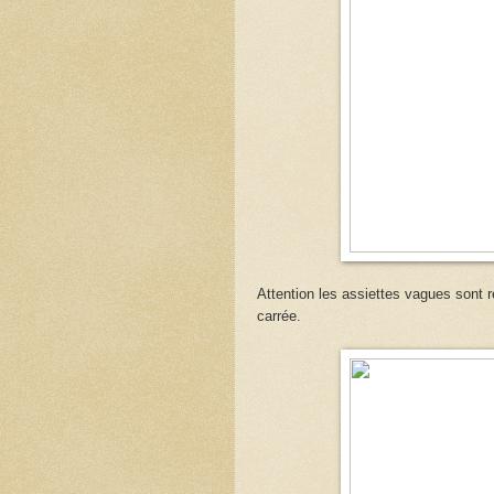
Attention les assiettes vagues sont 
carrée.