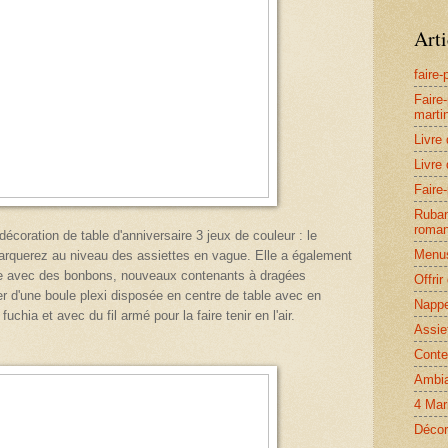
Arti
faire
Faire
marti
Livre 
Livre 
Faire-
Ruban
roman
décoration de table d'anniversaire 3 jeux de couleur : le
Menus
marquerez au niveau des assiettes en vague
. Elle a également
isie avec des bonbons, nouveaux contenants à dragées
Offri
ter d'une boule plexi disposée en centre de table avec en
Nappe
fuchia et avec du fil armé pour la faire tenir en l'air.
Assie
Conte
Ambia
4 Mar
Décor