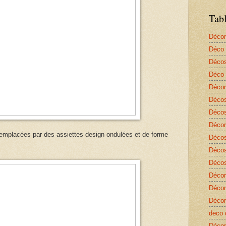
Tab
Décor
Déco 
Décos
Déco 
Décor
Décos
Décos
Décor
remplacées par des assiettes design ondulées et de forme
Décos
Décos
Décos
Décor
Décor
Décor
deco 
Décor