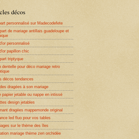
cles décos
-part personnalisé sur Madecodefete
-part de mariage antillais guadeloupe et
nique
d'or personnalisé
d'or papillon chic
part triptyque
 dentelle pour déco mariage retro
tique
 décos tendances
r des dragées à son mariage
 papier jetable ou nappe en intissé
ttes design jetables
nant dragées mappemonde original
nce led fluo pour vos tables
iages sur le thème des îles
ation mariage thème zen orchidée